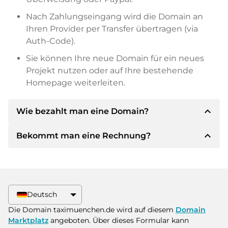
Nach Zahlungseingang wird die Domain an
Ihren Provider per Transfer übertragen (via
Auth-Code).
Sie können Ihre neue Domain für ein neues
Projekt nutzen oder auf Ihre bestehende
Homepage weiterleiten.
expand_less
Wie bezahlt man eine Domain?
expand_less
Bekommt man eine Rechnung?
Nach einer Einigung wird der Inhaber Ihnen die
Details der Zahlung mitteilen. Der Inhaber wird
Ihnen dann die SEPA Bankdetails mitteilen und
Ja, der Verkäufer wird Ihnen eine
auf Wunsch auch Paypal oder weitere
ordnungsgemäße Rechnung senden. Bei
Zahlungsmethoden anbieten.
größeren Kaufpreisen bekommen Sie auf
Deutsch
Wunsch auch einen zusätzlichen Kaufvertrag.
Bitte geben Sie bei der Überweisung immer
Die Domain taximuenchen.de wird auf diesem
Domain
den Domainnamen und die
Marktplatz
angeboten. Über dieses Formular kann
Rechnungsnummer an.