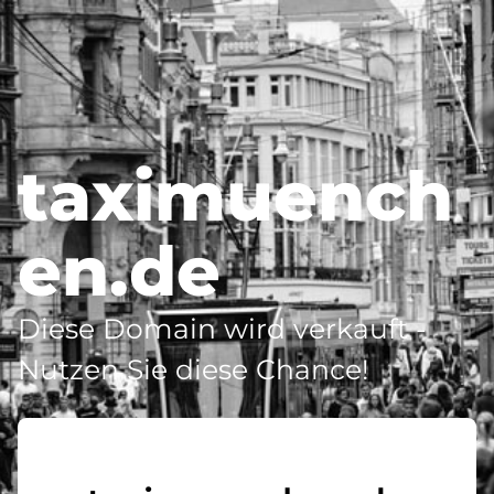
taximuench
en.de
Diese Domain wird verkauft -
Nutzen Sie diese Chance!